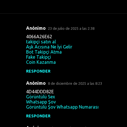
Anónimo
23 de julio de 2025 a las 2:38
C
4066A26E62
o
takipçi satın al
Aşk Acısına Ne İyi Gelir
m
Bot Takipçi Atma
e
Fake Takipçi
Coin Kazanma
n
t
RESPONDER
a
Anónimo
8 de diciembre de 2025 a las 8:23
r
4D44DDD82E
i
Görüntülü Sex
Whatsapp Şov
o
Görüntülü Şov Whatsapp Numarası
s
RESPONDER