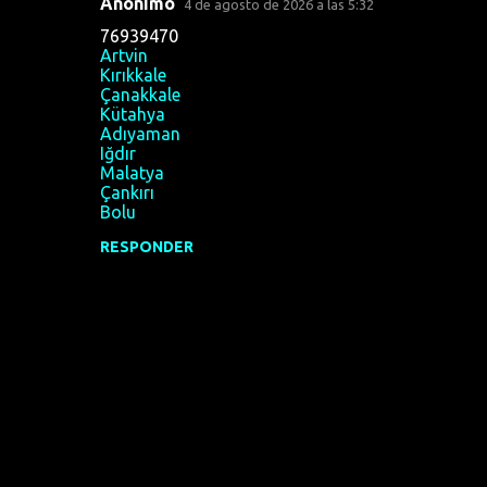
Anónimo
4 de agosto de 2026 a las 5:32
76939470
Artvin
Kırıkkale
Çanakkale
Kütahya
Adıyaman
Iğdır
Malatya
Çankırı
Bolu
RESPONDER