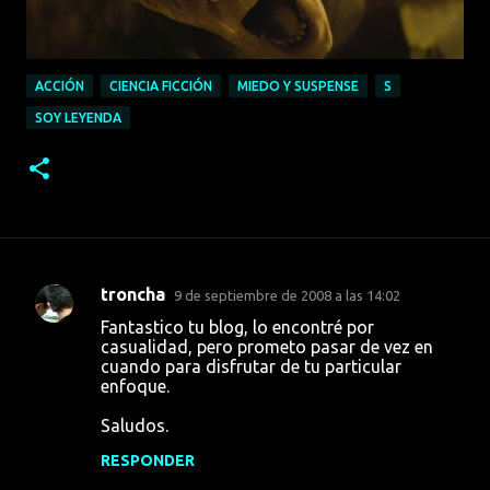
ACCIÓN
CIENCIA FICCIÓN
MIEDO Y SUSPENSE
S
SOY LEYENDA
troncha
9 de septiembre de 2008 a las 14:02
C
Fantastico tu blog, lo encontré por
o
casualidad, pero prometo pasar de vez en
cuando para disfrutar de tu particular
m
enfoque.
e
Saludos.
n
t
RESPONDER