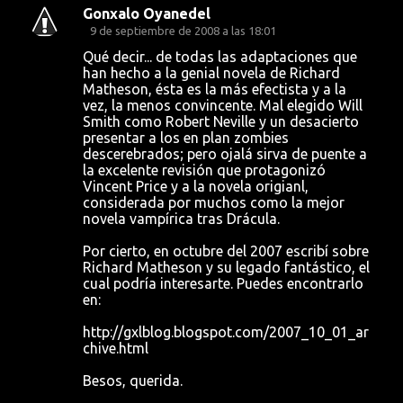
a
Gonxalo Oyanedel
r
9 de septiembre de 2008 a las 18:01
i
Qué decir... de todas las adaptaciones que
han hecho a la genial novela de Richard
o
Matheson, ésta es la más efectista y a la
s
vez, la menos convincente. Mal elegido Will
Smith como Robert Neville y un desacierto
presentar a los en plan zombies
descerebrados; pero ojalá sirva de puente a
la excelente revisión que protagonizó
Vincent Price y a la novela origianl,
considerada por muchos como la mejor
novela vampírica tras Drácula.
Por cierto, en octubre del 2007 escribí sobre
Richard Matheson y su legado fantástico, el
cual podría interesarte. Puedes encontrarlo
en:
http://gxlblog.blogspot.com/2007_10_01_ar
chive.html
Besos, querida.