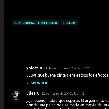
EL ORIGEN/INCEPTION TRAILER
TRAILERS
yolotzin
21 de marzo de 2010 a las 17:22
C
uuuy!! que buena pinta tiene esto!!!! los efec
o
RESPONDER
m
e
Elias_0
22 de marzo de 2010 a las 14:54
n
jaja, bueno, habra que esperar. El argumento e
t
donde una psicologa se metia en mente de un cr