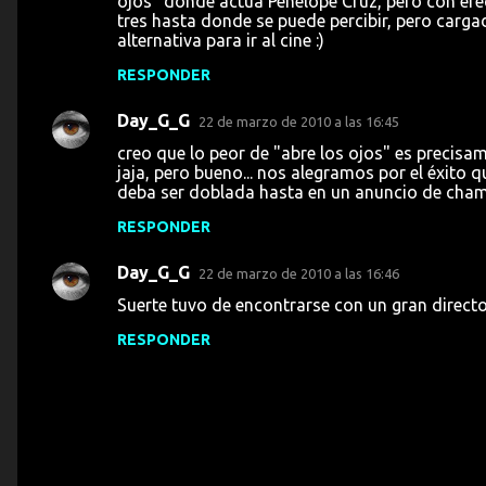
ojos" donde actua Penelope Cruz, pero con efe
a
tres hasta donde se puede percibir, pero carg
alternativa para ir al cine :)
r
i
RESPONDER
o
Day_G_G
22 de marzo de 2010 a las 16:45
s
creo que lo peor de "abre los ojos" es precisam
jaja, pero bueno... nos alegramos por el éxito
deba ser doblada hasta en un anuncio de champ
RESPONDER
Day_G_G
22 de marzo de 2010 a las 16:46
Suerte tuvo de encontrarse con un gran directo
RESPONDER