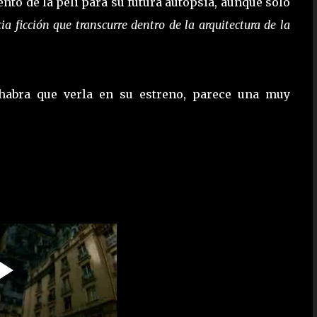
nto de la peli para su futura autopsia, aunque solo
cia ficción que transcurre dentro de la arquitectura de la
, habra que verla en su estreno, parece una muy