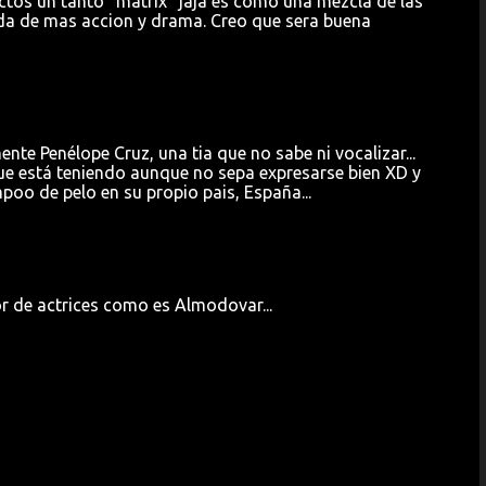
ctos un tanto "matrix" jaja es como una mezcla de las
ada de mas accion y drama. Creo que sera buena
ente Penélope Cruz, una tia que no sabe ni vocalizar...
 que está teniendo aunque no sepa expresarse bien XD y
oo de pelo en su propio pais, España...
r de actrices como es Almodovar...