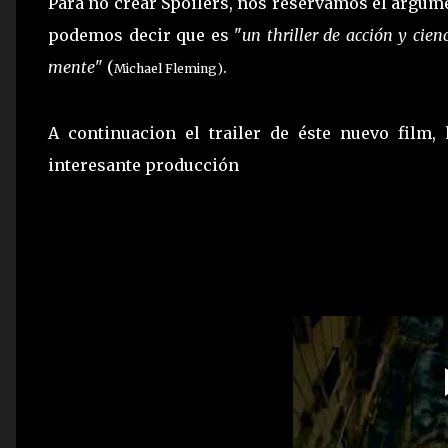
Para no crear Spoilers, nos reservamos el argume
podemos decir que es "
un thriller de acción y cien
mente
" (
.
Michael Fleming
)
A continuacion el trailer de éste nuevo film
interesante producción