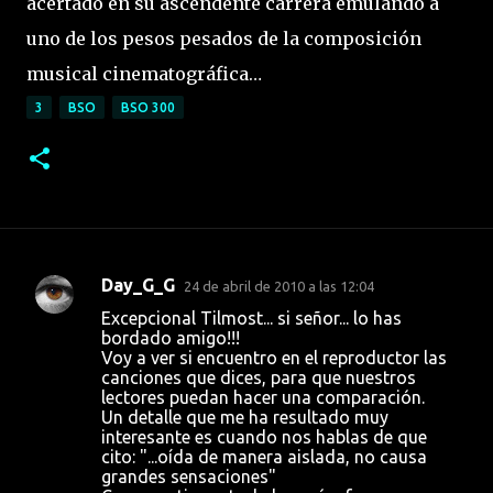
acertado en su ascendente carrera emulando a
uno de los pesos pesados de la composición
musical cinematográfica…
3
BSO
BSO 300
Day_G_G
24 de abril de 2010 a las 12:04
C
Excepcional Tilmost... si señor... lo has
o
bordado amigo!!!
Voy a ver si encuentro en el reproductor las
m
canciones que dices, para que nuestros
e
lectores puedan hacer una comparación.
Un detalle que me ha resultado muy
n
interesante es cuando nos hablas de que
t
cito: "...oída de manera aislada, no causa
grandes sensaciones"
a