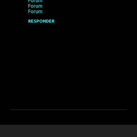
Forum
Forum
Forum
RESPONDER
P
u
b
l