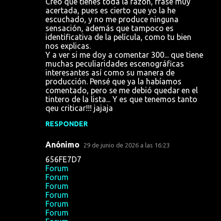
Creo que tienes toda la razón, frase muy
r
acertada, pues es cierto que yo la he
escuchado, y no me produce ninguna
i
sensación, además que tampoco es
o
identificativa de la película, como tu bien
nos explicas.
s
Y a ver si me doy a comentar 300... que tiene
muchas peculiaridades escenográficas
interesantes así como su manera de
producción. Pensé que ya la habíamos
comentado, pero se me debió quedar en el
tintero de la lista... Y es que tenemos tanto
qeu criticar!!! jajaja
RESPONDER
Anónimo
29 de junio de 2026 a las 16:23
656FE7D7
Forum
Forum
Forum
Forum
Forum
Forum