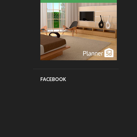
1
septiembre
10
agosto
12
2011
1
agosto
1
julio
1
junio
2
abril
FACEBOOK
5
febrero
2
enero
108
2010
8
diciembre
14
noviembre