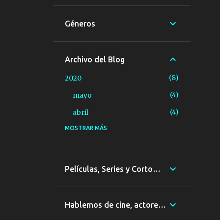
Géneros
Archivo del Blog
8
2020
4
mayo
4
abril
MOSTRAR MÁS
10
2015
1
agosto
3
junio
Películas, Series y Cortometrajes
4
mayo
2
febrero
Hablemos de cine, actores, Directores...
26
2014