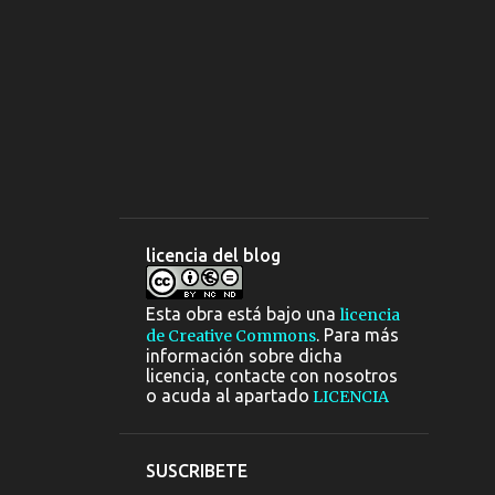
2
octubre
2
septiembre
6
agosto
1
julio
6
junio
9
mayo
14
abril
licencia del blog
22
marzo
Esta obra está bajo una
13
febrero
licencia
. Para más
de Creative Commons
11
enero
información sobre dicha
licencia, contacte con nosotros
95
2009
o acuda al apartado
LICENCIA
21
diciembre
25
noviembre
SUSCRIBETE