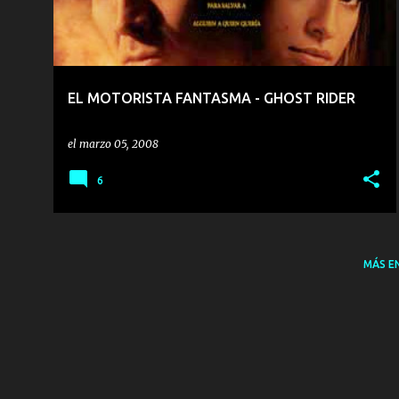
r
a
d
a
EL MOTORISTA FANTASMA - GHOST RIDER
s
el
marzo 05, 2008
6
MÁS E