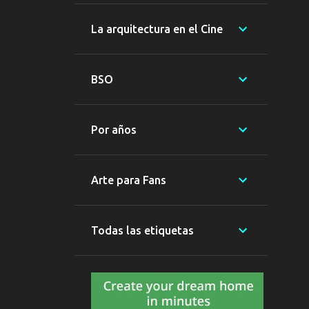
3
diciembre
La arquitectura en el Cine
10
noviembre
12
octubre
BSO
1
enero
9
2013
Por años
1
diciembre
1
noviembre
Arte para Fans
4
agosto
1
julio
Todas las etiquetas
2
marzo
17
2012
2
diciembre
4
noviembre