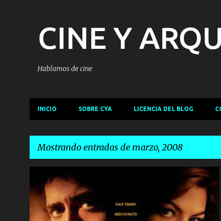
CINE Y ARQ
Hablamos de cine
INICIO
SOBRE CYA
LICENCIA DEL BLOG
C
Mostrando entradas de marzo, 2008
E
ACCIÓN
E
EL MOTORISTA FANTASMA
LIVE ACTION
n
t