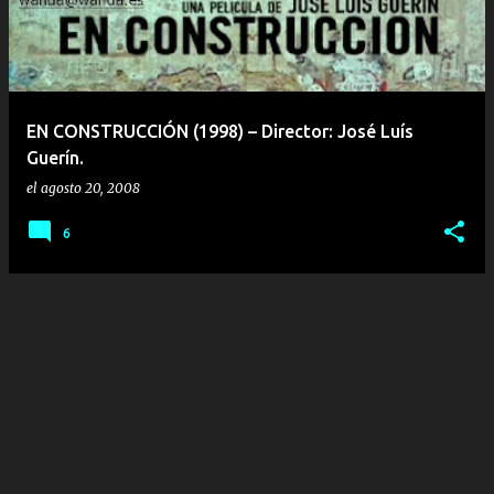
r
a
d
a
EN CONSTRUCCIÓN (1998) – Director: José Luís
s
Guerín.
el
agosto 20, 2008
6