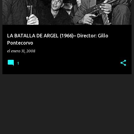
r
a
d
a
LA BATALLA DE ARGEL (1966)– Director: Gillo
s
Pontecorvo
el
enero 31, 2008
1