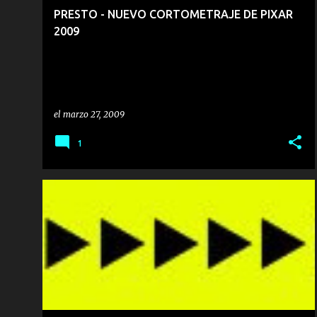
r
PRESTO - NUEVO CORTOMETRAJE DE PIXAR
a
2009
d
a
s
el
marzo 27, 2009
1
TEATRO