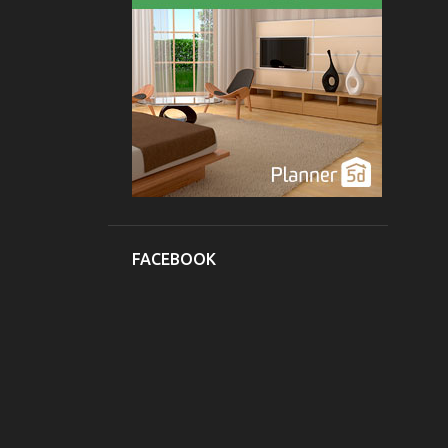
1
septiembre
10
agosto
12
2011
1
agosto
1
julio
1
junio
2
abril
FACEBOOK
5
febrero
2
enero
108
2010
8
diciembre
14
noviembre