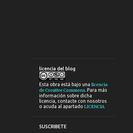
2
octubre
2
septiembre
6
agosto
1
julio
6
junio
9
mayo
14
abril
licencia del blog
22
marzo
Esta obra está bajo una
13
febrero
licencia
. Para más
de Creative Commons
11
enero
información sobre dicha
licencia, contacte con nosotros
95
2009
o acuda al apartado
LICENCIA
21
diciembre
25
noviembre
SUSCRIBETE