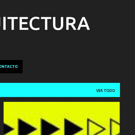
Ir al contenido principal
UITECTURA
ONTACTO
VER TODO
ACCIÓN
BÉLICO
U
+
UNDERWORLD - LA REVELIÓN DE LOS LICÁNTROPOS