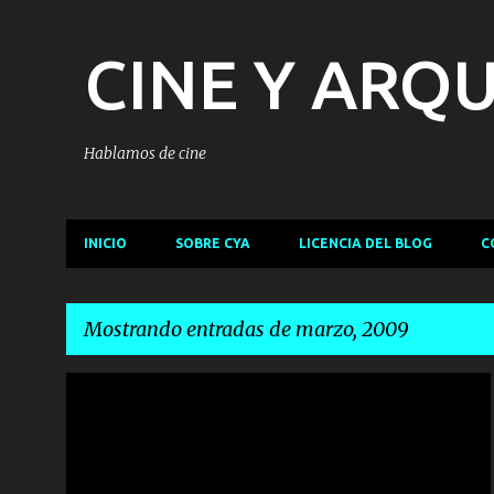
CINE Y ARQ
Hablamos de cine
INICIO
SOBRE CYA
LICENCIA DEL BLOG
C
Mostrando entradas de marzo, 2009
E
C
COMPAÑÍA PIXAR
CORTOMETRAJES ANIMACIÓN
n
P
PRESTO
+
t