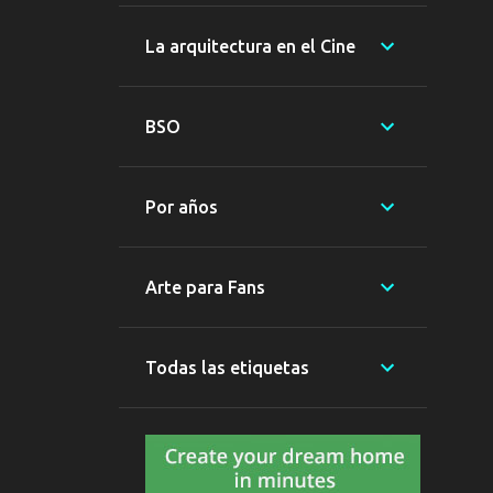
3
diciembre
La arquitectura en el Cine
10
noviembre
12
octubre
BSO
1
enero
9
2013
Por años
1
diciembre
1
noviembre
Arte para Fans
4
agosto
1
julio
Todas las etiquetas
2
marzo
17
2012
2
diciembre
4
noviembre