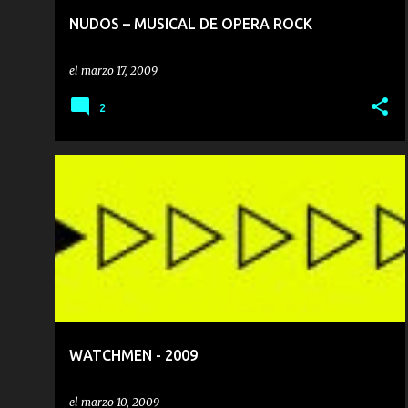
NUDOS – MUSICAL DE OPERA ROCK
el
marzo 17, 2009
2
AVENTURA
COMIC
DRAMA Y MELODRAMA
LIVE ACTION
THRILLER
W
WATCHMEN
+
WATCHMEN - 2009
el
marzo 10, 2009