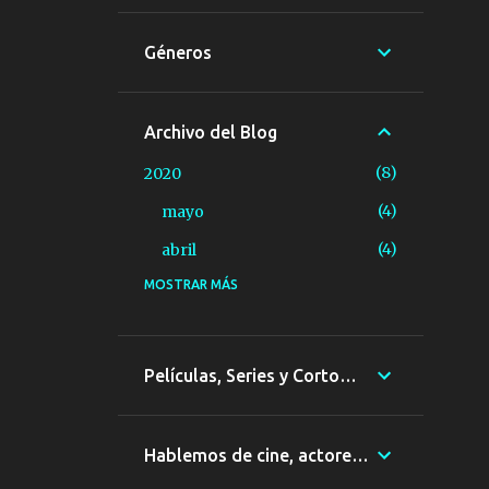
Géneros
Archivo del Blog
8
2020
4
mayo
4
abril
MOSTRAR MÁS
10
2015
1
agosto
3
junio
Películas, Series y Cortometrajes
4
mayo
2
febrero
Hablemos de cine, actores, Directores...
26
2014