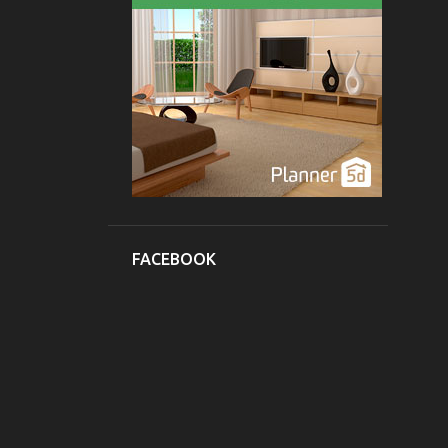
17
2012
2
diciembre
4
noviembre
1
septiembre
10
agosto
12
2011
1
agosto
1
julio
FACEBOOK
1
junio
2
abril
5
febrero
2
enero
108
2010