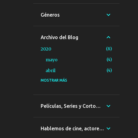
Géneros
Archivo del Blog
8
2020
4
mayo
4
abril
MOSTRAR MÁS
10
2015
1
agosto
3
junio
Películas, Series y Cortometrajes
4
mayo
2
febrero
Hablemos de cine, actores, Directores...
26
2014