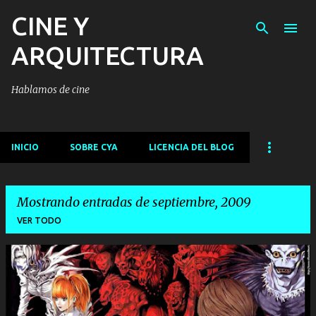
CINE Y
Ir al contenido principal
ARQUITECTURA
Hablamos de cine
INICIO
SOBRE CYA
LICENCIA DEL BLOG
Mostrando entradas de septiembre, 2009
VER TODO
E
n
t