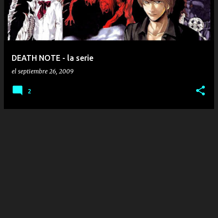
r
a
d
a
DEATH NOTE - la serie
s
el
septiembre 26, 2009
2